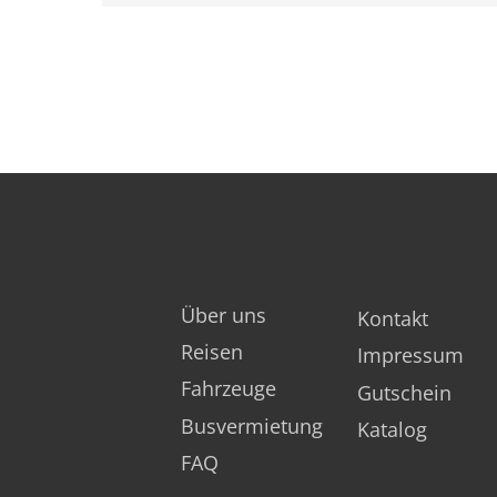
Firma
Fußzeile
Über uns
Kontakt
Vorname
Reisen
Impressum
Fahrzeuge
Gutschein
Postleitzahl
Busvermietung
Katalog
FAQ
Straße und Hausnr