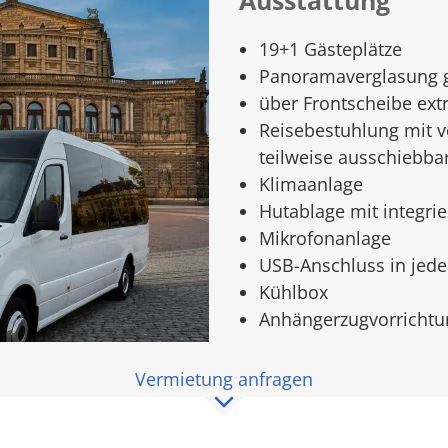
Ausstattung
19+1 Gästeplätze
Panoramaverglasung 
über Frontscheibe ext
Reisebestuhlung mit v
teilweise ausschiebba
Klimaanlage
Hutablage mit integrie
Mikrofonanlage
USB-Anschluss in jeder
Kühlbox
Anhängerzugvorrichtu
Vermietung anfragen