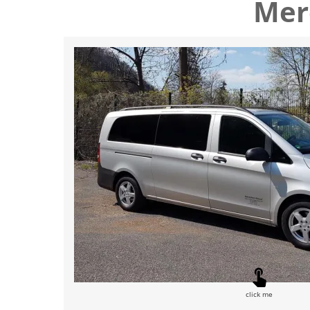
Mer
click me