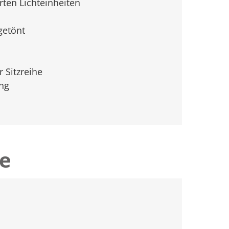
rten Lichteinheiten
getönt
 Sitzreihe
ng
le