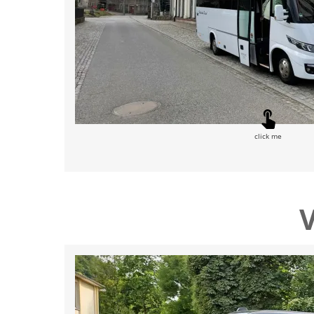
click me
V