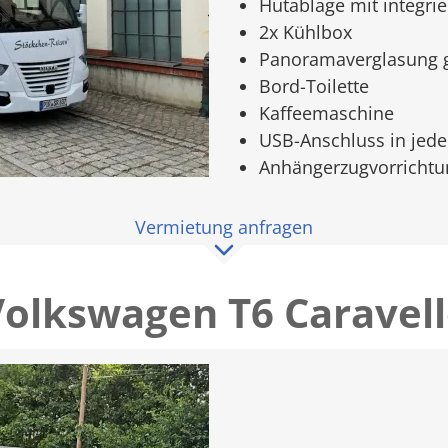
Hutablage mit integrie
2x Kühlbox
Panoramaverglasung 
Bord-Toilette
Kaffeemaschine
USB-Anschluss in jeder
Anhängerzugvorrichtu
Vermietung anfragen
olkswagen T6 Caravel