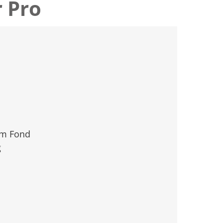
 Pro
im Fond
g