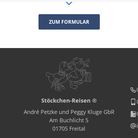
ZUM FORMULAR
Anfrage Busvermietun
Nachname
Stöckchen-Reisen ®
André Petzke und Peggy Kluge GbR
Ort
Am Buchlicht 5
01705 Freital
.