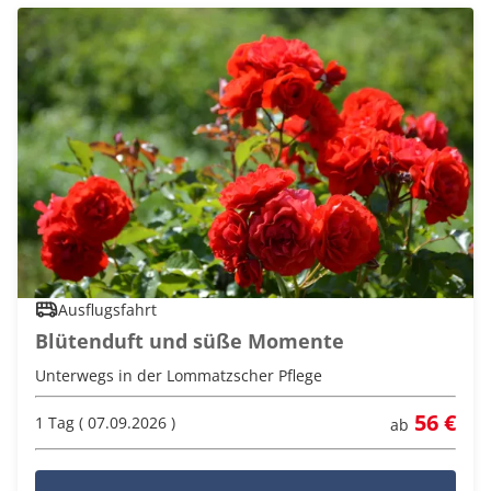
Ausflugsfahrt
Blütenduft und süße Momente
Unterwegs in der Lommatzscher Pflege
56 €
1 Tag ( 07.09.2026 )
ab