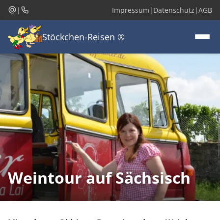
Direkt
|
Impressum
|
Datenschutz
|
AGB
zum
Inhalt
Stöckchen-Reisen ®
Weintour auf Sächsisch