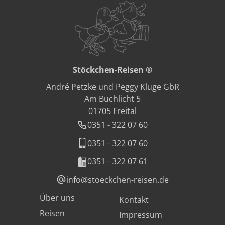
Stöckchen-Reisen ®
André Petzke und Peggy Kluge GbR
Am Buchlicht 5
01705 Freital
0351 - 322 07 60
0351 - 322 07 60
0351 - 322 07 61
info@stoeckchen-reisen.de
Fußzeile
Über uns
Kontakt
Reisen
Impressum